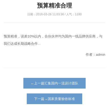
预算精准合理
日期：2016-03-26 11:03:36 / 人气：1180
预算精准，误差10%以内，合伙伙伴均为国内一线品牌供应商，与
我们达成长期战略合作...
作者：admin
←上一篇汇集国内一流设计团队
下一篇→国家质量验收标准