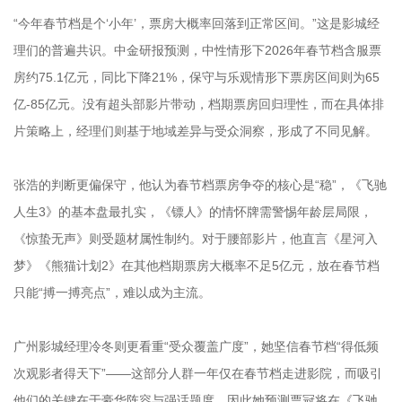
“今年春节档是个‘小年’，票房大概率回落到正常区间。”这是影城经
理们的普遍共识。中金研报预测，中性情形下2026年春节档含服票
房约75.1亿元，同比下降21%，保守与乐观情形下票房区间则为65
亿-85亿元。没有超头部影片带动，档期票房回归理性，而在具体排
片策略上，经理们则基于地域差异与受众洞察，形成了不同见解。
张浩的判断更偏保守，他认为春节档票房争夺的核心是“稳”，《飞驰
人生3》的基本盘最扎实，《镖人》的情怀牌需警惕年龄层局限，
《惊蛰无声》则受题材属性制约。对于腰部影片，他直言《星河入
梦》《熊猫计划2》在其他档期票房大概率不足5亿元，放在春节档
只能“搏一搏亮点”，难以成为主流。
广州影城经理冷冬则更看重“受众覆盖广度”，她坚信春节档“得低频
次观影者得天下”——这部分人群一年仅在春节档走进影院，而吸引
他们的关键在于豪华阵容与强话题度，因此她预测票冠将在《飞驰