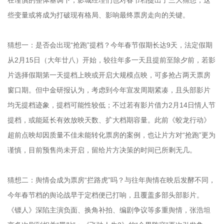
些变量或将成为打破现有格局、影响最终票房走向的关键。
猜想一：是否会出现“抢跑”提档？今年春节假期长达9天，法定假期
从2月15日（大年廿八）开始，较往年多一天且提前至除夕前，若影
片选择假期第一天提档上映或开启大规模点映，可多抢占两天票房
窗口期。但中金研报认为，考虑到今年宣发周期紧凑，且头部影片
均无提档迹象，提档可能性较低；不过若有影片借力2月14日情人节
提档，或能延长有效放映天数、扩大档期容量。此前《蛟龙行动》
超前点映却因质量不佳未能转化票房的案例，也让片方对“抢跑”更为
谨慎，目前预售尚未开启，留给片方决策的时间已所剩无几。
猜想二：舆情会成为票房“拦路虎”吗？与往年舆情在映后发酵不同，
今年春节档的舆论战早于定档便已打响，且覆盖多部头部影片。
《镖人》深陷主演负面、换角补拍、编剧争议等多重舆情，张浩坦