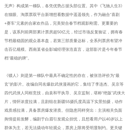
无声》构成第一梯队，各凭优势占据头部位置。其中《飞驰人生3》
在猫眼、淘票票双平台新增想看数据中遥遥领先，作为融合“喜剧
+赛车”元素的合家欢作品，完美契合春节档观影刚需。更重要的
是，该系列前两部累计票房超50亿元，经过市场反复验证，拥有春
节档最稳固的观众基本盘，若第三部质量达标，全系列票房有望冲
击百亿规模。西南某省会影城经理张浩直言，这部影片是今年春节
档“最稳的牌”。
《镖人》则是第一梯队中最具不确定性的存在，被张浩评价为“最
玄”的影片。改编自同名爆款武侠漫画的它，集结了李连杰、吴京等
四代武侠人同框竞技，由袁和平执导、吴京监制，堪称“绝版”武侠大
片，情怀浓度拉满，且剧组在新疆55摄氏度高温下实景拍摄，动作
戏质感拉满，具备票房爆发潜质。但隐患同样突出：主演相关负面
舆情提前发酵，编剧于白眉引发观众担忧，且想看用户以40岁以上
群体为主，若无法撬动年轻观众，票房上限将受明显制约。更关键