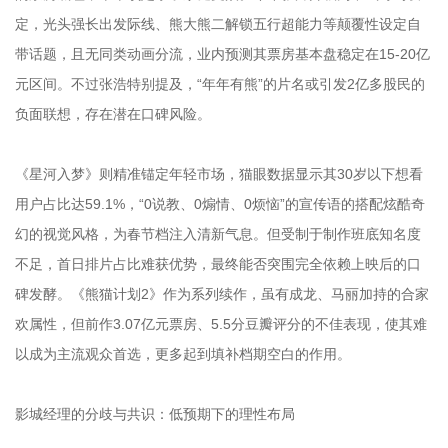
定，光头强长出发际线、熊大熊二解锁五行超能力等颠覆性设定自
带话题，且无同类动画分流，业内预测其票房基本盘稳定在15-20亿
元区间。不过张浩特别提及，“年年有熊”的片名或引发2亿多股民的
负面联想，存在潜在口碑风险。
《星河入梦》则精准锚定年轻市场，猫眼数据显示其30岁以下想看
用户占比达59.1%，“0说教、0煽情、0烦恼”的宣传语的搭配炫酷奇
幻的视觉风格，为春节档注入清新气息。但受制于制作班底知名度
不足，首日排片占比难获优势，最终能否突围完全依赖上映后的口
碑发酵。《熊猫计划2》作为系列续作，虽有成龙、马丽加持的合家
欢属性，但前作3.07亿元票房、5.5分豆瓣评分的不佳表现，使其难
以成为主流观众首选，更多起到填补档期空白的作用。
影城经理的分歧与共识：低预期下的理性布局