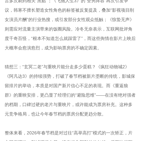
言多次刷到相关“黑贴”；《飞驰人生3》的“全男阵容”再次引发争
议，韩寒不擅长塑造女性角色的标签被反复提及，叠加“影视项目削
女演员片酬”的行业热搜，或引发部分女性观众抵触；《惊蛰无声》
则需应对流量主演带来的饭圈风险。冷冬无奈表示，互联网批评角
度千奇百怪，“根本不知道怎么就踩雷了”，而这些舆情在影片上映后
大概率会愈演愈烈，成为影响票房的不确定因素。
猜想三：“玄冥二老”与重映片能分走多少蛋糕？《疯狂动物城2》
《阿凡达3》的持续强势，打破了春节档被新片垄断的传统，影城保
留排片的举动，本质是对国产新片信心不足的表现。而《重返狼
群》的重映安排，更凸显了经理们的“避险思维”——在没有绝对强者
的档期，口碑过硬的老片与重映片，或许能成为票房补充。这种多
元竞争格局，也让今年春节档的票房分配更趋分散。
整体来看，2026年春节档是对过往“高举高打”模式的一次矫正，片