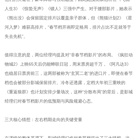
人生3》《惊蛰无声》《镖人》三强中产生。对于腰部影片，她表示
《熊出没》会保留固定排片以覆盖亲子群体，但《熊猫计划2》《星
河入梦》难获高排片，“春节档开画即定格局，排片占比不足就等于
失去先机”。
值得注意的是，两位经理均提及对“非春节档影片”的布局。《疯狂动
物城2》上映65天后仍能蝉联日冠，周末票房超千万，《阿凡达3》
也稳居日票房前三，这两部被称为“玄冥二老”的进口片，即便在春节
档也会被部分影城保留排片。冷冬还透露，定档大年初三重映的
《重返狼群》也计划安排少量场次，这种“分散布局”的背后，是影城
经理们对春节档影片的低预期与风险规避心态。
三大核心猜想：左右档期走向的关键变量
在谨慎的整体基调下，影城经理们也对春节档提出了三大猜想，这