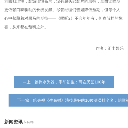
方回归理性，影城谨慎布局，没有超头部影片的加持，反而让档期
更依赖口碑驱动的长线发酵。尽管经理们普遍降低预期，但每个人
心中都藏着对黑马的期待——《哪吒2》不会年年有，但春节档的惊
喜，从来都在预料之外。
作者：汇丰娱乐
←上一篇掬水为器，手印初生：写在民艺100年
下一篇→给央视《生命树》演技最好的10位演员排个名：胡歌第
新闻资讯
News