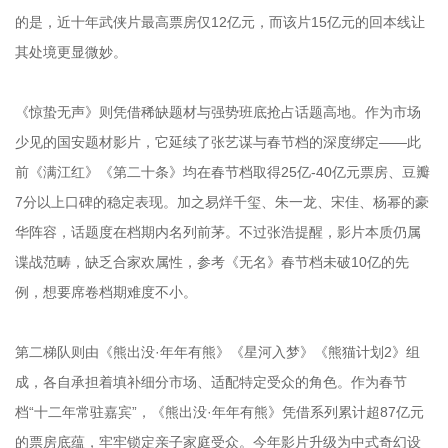
的是，近十年武侠片最高票房仅12亿元，而该片15亿元的回本线让
其处境更显微妙。
《惊蛰无声》则凭借稀缺题材与强势班底抢占话题高地。作为市场
少见的国安题材影片，它延续了张艺谋与春节档的深度绑定——此
前《满江红》《第二十条》均在春节档取得25亿-40亿元票房、豆瓣
7分以上口碑的稳定表现。加之易烊千玺、朱一龙、宋佳、杨幂的豪
华阵容，话题度在档期内名列前茅。不过张浩提醒，影片本质仍属
谍战范畴，缺乏合家欢属性，参考《无名》春节档未破10亿的先
例，想要席卷档期难度不小。
第二梯队则由《熊出没·年年有熊》《星河入梦》《熊猫计划2》组
成，各自承担着填补细分市场、适配特定受众的角色。作为春节
档“十二年常驻嘉宾”，《熊出没·年年有熊》凭借系列累计超87亿元
的票房底蕴，牢牢锁定亲子家庭受众。今年影片升级为中式奇幻设