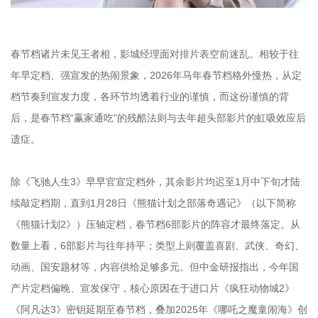
春节档诸片未见王者相，影城经理面对排片表空前迷乱。相较于往
年早定档、强宣发的热闹景象，2026年马年春节档格外慢热，从定
档节奏到宣发力度，各环节均透着行业的谨慎，而这份谨慎的背
后，是春节档“赢家通吃”的残酷法则与去年超头部影片的虹吸效应后
遗症。
除《飞驰人生3》早早官宣定档外，其余影片均迟至1月中下旬才陆
续敲定档期，直到1月28日《熊猫计划之部落奇遇记》（以下简称
《熊猫计划2》）压轴定档，春节档6部影片的阵容才最终落定。从
数量上看，6部影片与往年持平；类型上则覆盖喜剧、武侠、奇幻、
动画、国安题材等，内容供给足够多元。但中金研报指出，今年国
产片定档偏晚、宣发保守，核心原因在于进口片《疯狂动物城2》
《阿凡达3》密钥延期至春节档，叠加2025年《哪吒之魔童闹海》创