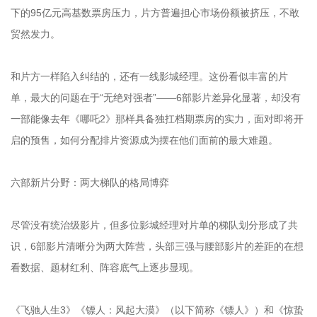
下的95亿元高基数票房压力，片方普遍担心市场份额被挤压，不敢
贸然发力。
和片方一样陷入纠结的，还有一线影城经理。这份看似丰富的片
单，最大的问题在于“无绝对强者”——6部影片差异化显著，却没有
一部能像去年《哪吒2》那样具备独扛档期票房的实力，面对即将开
启的预售，如何分配排片资源成为摆在他们面前的最大难题。
六部新片分野：两大梯队的格局博弈
尽管没有统治级影片，但多位影城经理对片单的梯队划分形成了共
识，6部影片清晰分为两大阵营，头部三强与腰部影片的差距的在想
看数据、题材红利、阵容底气上逐步显现。
《飞驰人生3》《镖人：风起大漠》（以下简称《镖人》）和《惊蛰